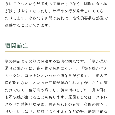
きに目立つという見栄えの問題だけでなく、隙間に食べ物
が挟まりやすくなったり、サ行やタ行が発音しにくくなっ
たりします。小さなすき間であれば、比較的容易な処置で
改善することができます。
顎関節症
顎の関節とその顎に関連する筋肉の病気です。「顎が思い
通りに動かずに、食べ物が噛みにくい」、「顎を動かすと
カックン、コッキンといった不快な音がする」、「痛みで
口が開かない」といった症状が認められますが、さらに顎
だけでなく、偏頭痛や肩こり、腕や指のしびれ、鼻や耳に
も不快感が生じることもあります。原因としては、ストレ
スを含む精神的な要因、噛み合わせの異常、夜間の歯ぎし
りやくいしばり、頬杖（ほうずえ）などの癖、解剖学的な